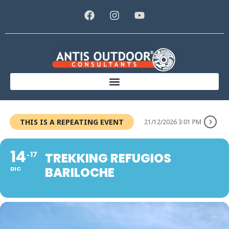
THIS IS A REPEATING EVENT
21/12/2026 3:01 PM
14
17
TREKKING REFUGIOS
BARILOCHE
DIC