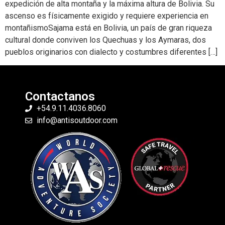
expedición de alta montaña y la máxima altura de Bolivia. Su
ascenso es físicamente exigido y requiere experiencia en
montañismoSajama está en Bolivia, un país de gran riqueza
cultural donde conviven los Quechuas y los Aymaras, dos
pueblos originarios con dialecto y costumbres diferentes […]
Contactanos
+54.9.11.4036.8060
info@antisoutdoor.com