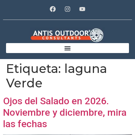
Etiqueta:
laguna
Verde
Ojos del Salado en 2026.
Noviembre y diciembre, mira
las fechas