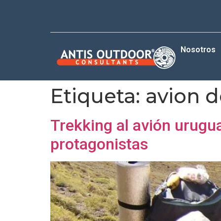
Nosotros
Etiqueta:
avion d
Trekking al avión urug
protagonistas