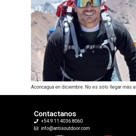
Aconcagua en diciembre. No es sólo llegar más a
Contactanos
+54.9.11.4036.8060
info@antisoutdoor.com