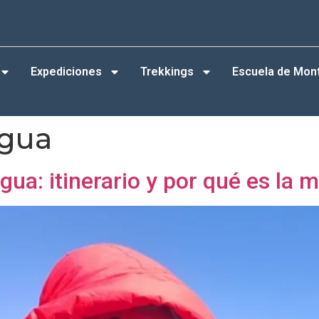
Expediciones
Trekkings
Escuela de Mon
gua
ua: itinerario y por qué es la m